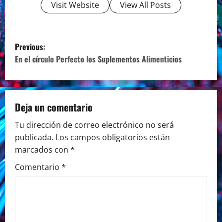
Visit Website
View All Posts
P
Previous:
o
En el círculo Perfecto los Suplementos Alimenticios
s
t
Deja un comentario
n
Tu dirección de correo electrónico no será
publicada.
Los campos obligatorios están
a
marcados con
*
v
Comentario
*
i
g