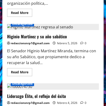
organización política,...
Read
Read More
more
about
La
Uncategorized
derecha
tiene
derecho
a
Higinio Martínez y su año sabático
organizarse:
Monreal
redaccionsnrp1@gmail.com
febrero 5, 2026
0
El Senador Higinio Martínez Miranda, termina con
su año Sabático, que propiamente dedico a
recuperar la salud...
Read
Read More
more
about
Higinio
Uncategorized
Martínez
y
su
año
Liderazgo Élite, el reflejo del éxito
sabático
redaccionsnrp1@gmail.com
febrero 4, 2026
0