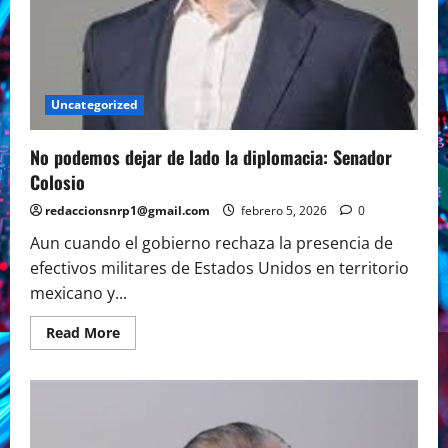
Uncategorized
No podemos dejar de lado la diplomacia: Senador
Colosio
redaccionsnrp1@gmail.com
febrero 5, 2026
0
Aun cuando el gobierno rechaza la presencia de
efectivos militares de Estados Unidos en territorio
mexicano y...
Read
Read More
more
about
No
podemos
dejar
de
lado
la