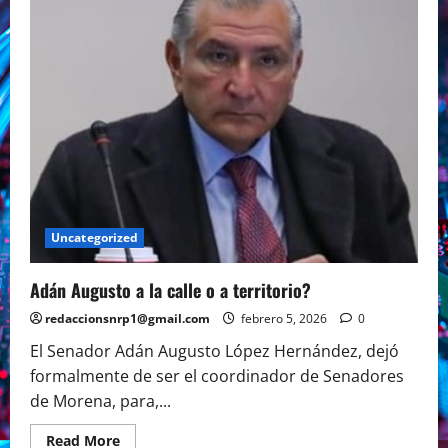
diplomacia:
Senador
Colosio
Uncategorized
Adán Augusto a la calle o a territorio?
redaccionsnrp1@gmail.com
febrero 5, 2026
0
El Senador Adán Augusto López Hernández, dejó
formalmente de ser el coordinador de Senadores
de Morena, para,...
Read
Read More