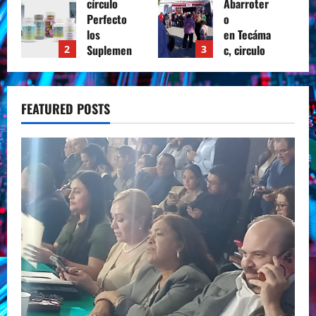
Abarroter
Expoforo
o
Movilidad
en Tecáma
2026
c, circulo
3
4
marzo 6,
perfecto
2026
de
0
negocios.
FEATURED POSTS
marzo
27, 2026
0