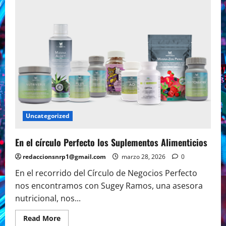
el
congreso
descansa
Solache
trabaja
Uncategorized
En el círculo Perfecto los Suplementos Alimenticios
redaccionsnrp1@gmail.com
marzo 28, 2026
0
En el recorrido del Círculo de Negocios Perfecto
nos encontramos con Sugey Ramos, una asesora
nutricional, nos...
Read
Read More
more