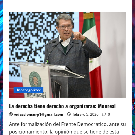
more
about
Adán
Augusto
a
la
calle
o
a
territorio?
Uncategorized
La derecha tiene derecho a organizarse: Monreal
redaccionsnrp1@gmail.com
febrero 5, 2026
0
Ante formalización del Frente Democrático, ante su
posicionamiento, la opinión que se tiene de esta