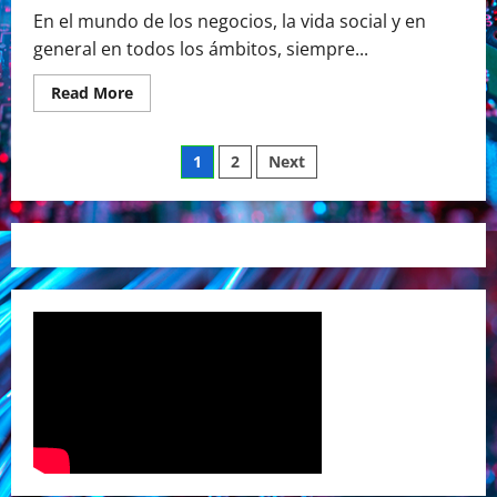
En el mundo de los negocios, la vida social y en
general en todos los ámbitos, siempre...
Read
Read More
more
about
Liderazgo
Paginación
Élite,
1
2
Next
el
reflejo
de
del
éxito
entradas