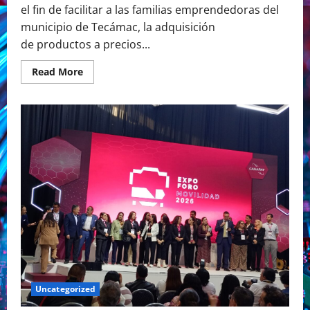
el fin de facilitar a las familias emprendedoras del
municipio de Tecámac, la adquisición
de productos a precios...
Read
Read More
more
about
Festival
Abarrotero
en Tecámac,
circulo
perfecto
de
negocios.
Uncategorized