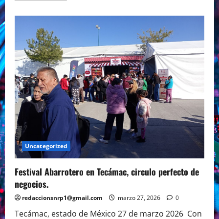
about
En
el
círculo
Perfecto
los
Suplementos
Alimenticios
Uncategorized
Festival Abarrotero en Tecámac, circulo perfecto de
negocios.
redaccionsnrp1@gmail.com
marzo 27, 2026
0
Tecámac, estado de México 27 de marzo 2026 Con