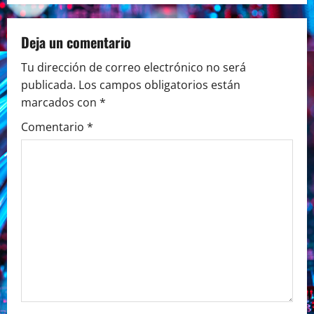
n
Deja un comentario
a
Tu dirección de correo electrónico no será
v
publicada.
Los campos obligatorios están
marcados con
*
i
Comentario
*
g
a
t
i
o
n