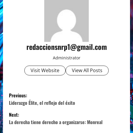
redaccionsnrp1@gmail.com
Administrator
Visit Website
View All Posts
P
Previous:
o
Liderazgo Élite, el reflejo del éxito
Next:
s
La derecha tiene derecho a organizarse: Monreal
t