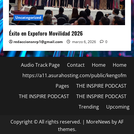
Uncategorized
Éxito en Expoforo Movilidad 2026
redaccionsnrp1@gmail.com
marzo 6, 2026
0
Audio Track Page
Contact
Home
Home
https://a11.asurahosting.com/public/kengofm
Pages
THE INSPIRE PODCAST
THE INSPIRE PODCAST
THE INSPIRE PODCAST
Trending
Upcoming
Copyright © All rights reserved.
|
MoreNews
by AF
themes.