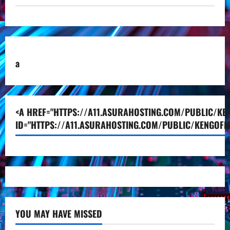
a
<A HREF="HTTPS://A11.ASURAHOSTING.COM/PUBLIC/KEN
ID="HTTPS://A11.ASURAHOSTING.COM/PUBLIC/KENGOFM
YOU MAY HAVE MISSED